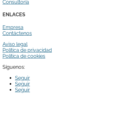
Consultoría
ENLACES
Empresa
Contáctenos
Aviso legal
Política de privacidad
Política de cookies
Síguenos:
Seguir
Seguir
Seguir
Run Broker Correduria de Seguros S.L. ha sido beneficiaria
del Fondo Europeo de Desarrollo Regional cuyo objetivo
es Potenciar la investigación, el desarrollo tecnológico y la
innovación, y gracias al que ha creado la aplicación Run
Broker App para clientes de la correduría, para apoyar la
creación y consolidación de empresas innovadoras. En el
año 2022. Para ello ha contado con el apoyo del