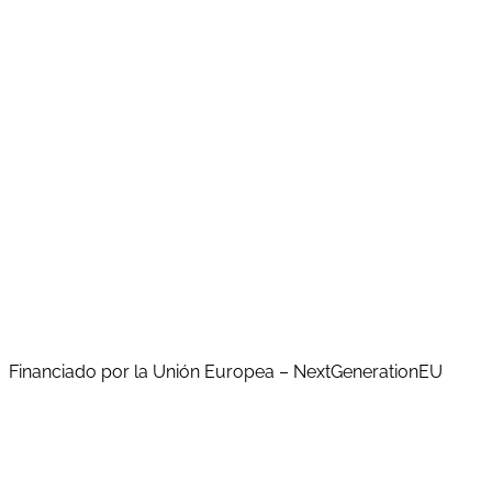
Aquesta actuació està impulsada i subvencionada pel
Servei Públic d'Ocupació de Catalunya (SOC), i finançada
al 100% pel Fons Social Europeu com a part de la
resposta de la Unió Europea a la pandèmia de COVID-19
Financiado por la Unión Europea – NextGenerationEU