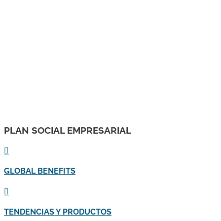
Subvencionat pel Servei Públic d'Ocupació de Catalunya i
amb el cofinançament del Fons Social Europeu Plus. "
PLAN SOCIAL EMPRESARIAL

GLOBAL BENEFITS

TENDENCIAS Y PRODUCTOS