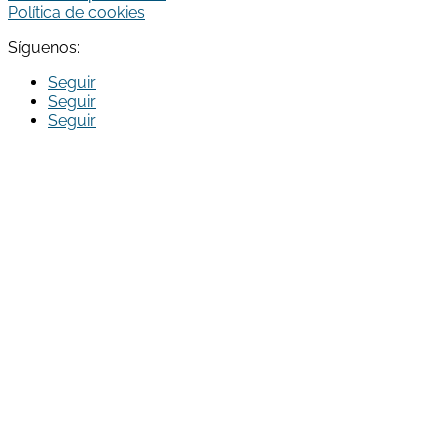
Política de cookies
Síguenos:
Seguir
Seguir
Seguir
Run Broker Correduria de Seguros S.L. ha sido beneficiaria
del Fondo Europeo de Desarrollo Regional cuyo objetivo
es Potenciar la investigación, el desarrollo tecnológico y la
innovación, y gracias al que ha creado la aplicación Run
Broker App para clientes de la correduría, para apoyar la
creación y consolidación de empresas innovadoras. En el
año 2022. Para ello ha contado con el apoyo del
Programa InnoCámaras de la Cámara de Comercio de
Reus.