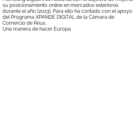
su posicionamiento online en mercados exteriores
durante el año [2023]. Para ello ha contado con el apoyo
del Programa XPANDE DIGITAL de la Cámara de
Comercio de Reus.
Una manera de hacer Europa
"Run Broker Correduría de Seguros, S.L. ha estat
beneficiària d'una subvenció del Servei Públic d'Ocupació
de Catalunya (SOC) destinada a fomentar la contractació
laboral de persones en situació de major vulnerabilitat.
Aquesta actuació té com a objectiu facilitar la inserció
laboral de persones amb especials dificultats d'accés al
mercat de treball, promovent una ocupació estable, de
qualitat i la igualtat d'oportunitats.
Gràcies a aquest suport s'ha pogut formalitzar la
contractació prevista, contribuint a la inclusió social i al
desenvolupament d'un mercat laboral més integrador.