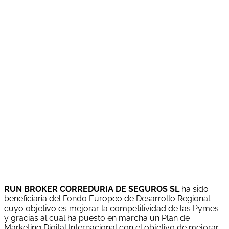
Run Broker Correduria de Seguros S.L. ha sido beneficiaria
del Fondo Europeo de Desarrollo Regional cuyo objetivo
es Potenciar la investigación, el desarrollo tecnológico y la
innovación, y gracias al que ha creado la aplicación Run
Broker App para clientes de la correduría, para apoyar la
creación y consolidación de empresas innovadoras. En el
año 2022. Para ello ha contado con el apoyo del
Programa Ticcámaras de la Cámara de Comercio de
Reus.
RUN BROKER CORREDURIA DE SEGUROS SL
ha sido
beneficiaria del Fondo Europeo de Desarrollo Regional
cuyo objetivo es mejorar la competitividad de las Pymes
y gracias al cual ha puesto en marcha un Plan de
Marketing Digital Internacional con el objetivo de mejorar