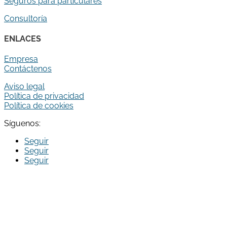
Seguros para particulares
Consultoría
ENLACES
Empresa
Contáctenos
Aviso legal
Política de privacidad
Política de cookies
Síguenos:
Seguir
Seguir
Seguir
Run Broker Correduria de Seguros S.L. ha sido beneficiaria
del Fondo Europeo de Desarrollo Regional cuyo objetivo
es Potenciar la investigación, el desarrollo tecnológico y la
innovación, y gracias al que ha creado la aplicación Run
Broker App para clientes de la correduría, para apoyar la
creación y consolidación de empresas innovadoras. En el