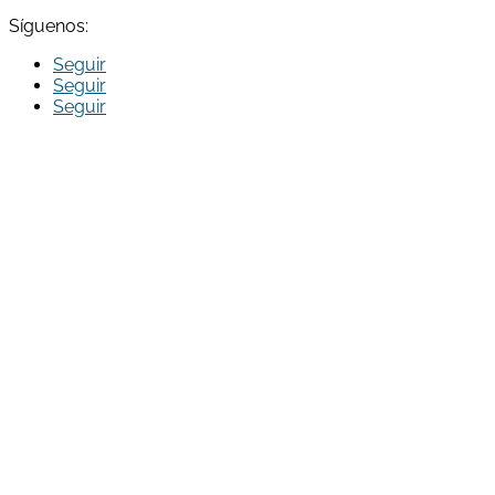
Síguenos:
Seguir
Seguir
Seguir
Run Broker Correduria de Seguros S.L. ha sido beneficiaria
del Fondo Europeo de Desarrollo Regional cuyo objetivo
es Potenciar la investigación, el desarrollo tecnológico y la
innovación, y gracias al que ha creado la aplicación Run
Broker App para clientes de la correduría, para apoyar la
creación y consolidación de empresas innovadoras. En el
año 2022. Para ello ha contado con el apoyo del
Programa InnoCámaras de la Cámara de Comercio de
Reus.