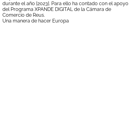
durante el año [2023]. Para ello ha contado con el apoyo
del Programa XPANDE DIGITAL de la Cámara de
Comercio de Reus.
Una manera de hacer Europa
"Run Broker Correduría de Seguros, S.L. ha estat
beneficiària d'una subvenció del Servei Públic d'Ocupació
de Catalunya (SOC) destinada a fomentar la contractació
laboral de persones en situació de major vulnerabilitat.
Aquesta actuació té com a objectiu facilitar la inserció
laboral de persones amb especials dificultats d'accés al
mercat de treball, promovent una ocupació estable, de
qualitat i la igualtat d'oportunitats.
Gràcies a aquest suport s'ha pogut formalitzar la
contractació prevista, contribuint a la inclusió social i al
desenvolupament d'un mercat laboral més integrador.
Subvencionat pel Servei Públic d'Ocupació de Catalunya i