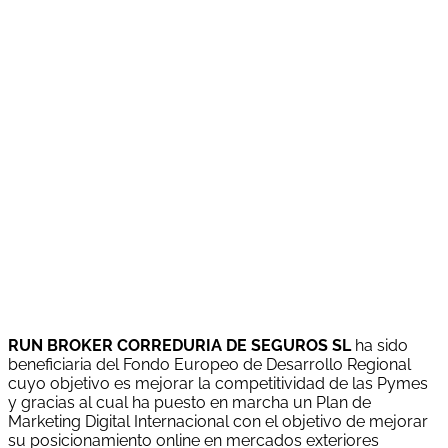
del Fondo Europeo de Desarrollo Regional cuyo objetivo
es Potenciar la investigación, el desarrollo tecnológico y la
innovación, y gracias al que ha creado la aplicación Run
Broker App para clientes de la correduría, para apoyar la
creación y consolidación de empresas innovadoras. En el
año 2022. Para ello ha contado con el apoyo del
Programa Ticcámaras de la Cámara de Comercio de
Reus.
RUN BROKER CORREDURIA DE SEGUROS SL
ha sido
beneficiaria del Fondo Europeo de Desarrollo Regional
cuyo objetivo es mejorar la competitividad de las Pymes
y gracias al cual ha puesto en marcha un Plan de
Marketing Digital Internacional con el objetivo de mejorar
su posicionamiento online en mercados exteriores