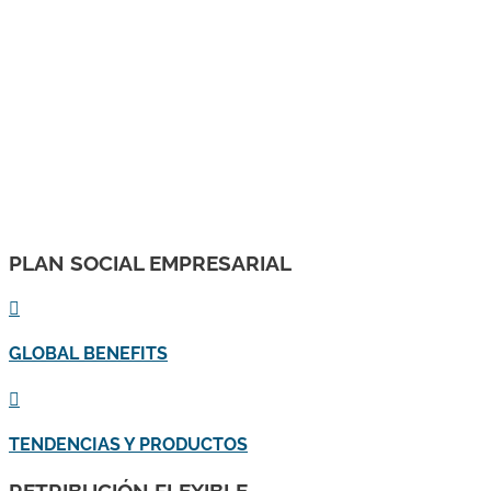
amb el cofinançament del Fons Social Europeu Plus. "
PLAN SOCIAL EMPRESARIAL

GLOBAL BENEFITS

TENDENCIAS Y PRODUCTOS
RETRIBUCIÓN FLEXIBLE