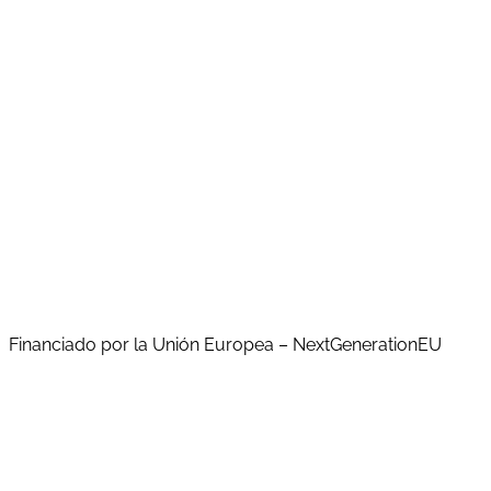
Aquesta actuació està impulsada i subvencionada pel
Servei Públic d'Ocupació de Catalunya (SOC), i finançada
al 100% pel Fons Social Europeu com a part de la
resposta de la Unió Europea a la pandèmia de COVID-19
Financiado por la Unión Europea – NextGenerationEU
Run Broker Correduria de Seguros S.L. ha sido beneficiaria