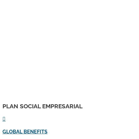
qualitat i la igualtat d'oportunitats.
Gràcies a aquest suport s'ha pogut formalitzar la
contractació prevista, contribuint a la inclusió social i al
desenvolupament d'un mercat laboral més integrador.
Subvencionat pel Servei Públic d'Ocupació de Catalunya i
amb el cofinançament del Fons Social Europeu Plus. "
PLAN SOCIAL EMPRESARIAL

GLOBAL BENEFITS