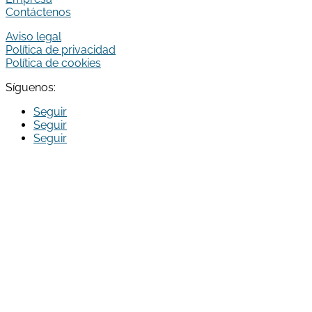
Contáctenos
Aviso legal
Política de privacidad
Política de cookies
Síguenos:
Seguir
Seguir
Seguir
Run Broker Correduria de Seguros S.L. ha sido beneficiaria
del Fondo Europeo de Desarrollo Regional cuyo objetivo
es Potenciar la investigación, el desarrollo tecnológico y la
innovación, y gracias al que ha creado la aplicación Run
Broker App para clientes de la correduría, para apoyar la
creación y consolidación de empresas innovadoras. En el
año 2022. Para ello ha contado con el apoyo del
Programa InnoCámaras de la Cámara de Comercio de
Reus.