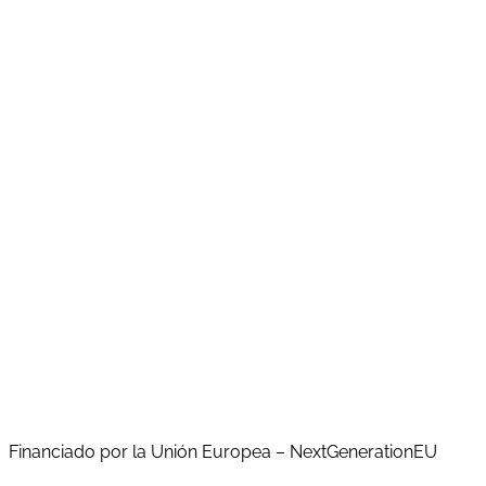
Aquesta actuació està impulsada i subvencionada pel
Servei Públic d'Ocupació de Catalunya (SOC), i finançada
al 100% pel Fons Social Europeu com a part de la
resposta de la Unió Europea a la pandèmia de COVID-19
Financiado por la Unión Europea – NextGenerationEU