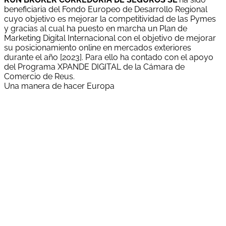
beneficiaria del Fondo Europeo de Desarrollo Regional
cuyo objetivo es mejorar la competitividad de las Pymes
y gracias al cual ha puesto en marcha un Plan de
Marketing Digital Internacional con el objetivo de mejorar
su posicionamiento online en mercados exteriores
durante el año [2023]. Para ello ha contado con el apoyo
del Programa XPANDE DIGITAL de la Cámara de
Comercio de Reus.
Una manera de hacer Europa
"Run Broker Correduría de Seguros, S.L. ha estat
beneficiària d'una subvenció del Servei Públic d'Ocupació
de Catalunya (SOC) destinada a fomentar la contractació
laboral de persones en situació de major vulnerabilitat.
Aquesta actuació té com a objectiu facilitar la inserció
laboral de persones amb especials dificultats d'accés al
mercat de treball, promovent una ocupació estable, de