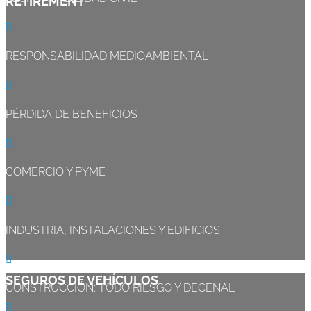
RETIREMENT

RESPONSABILIDAD MEDIOAMBIENTAL

PÉRDIDA DE BENEFICIOS

COMERCIO Y PYME

INDUSTRIA, INSTALACIONES Y EDIFICIOS

SEGUROS DE VEHÍCULOS
CONSTRUCCIÓN: TODO RIESGO Y DECENAL
