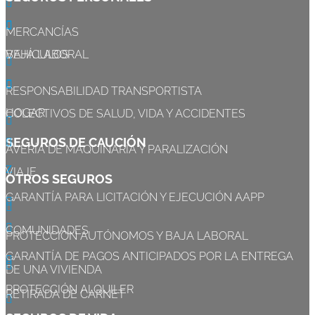



MERCANCÍAS
VEHÍCULOS
BAJA LABORAL



RESPONSABILIDAD TRANSPORTISTA
HOGAR
COLECTIVOS DE SALUD, VIDA Y ACCIDENTES

SEGUROS DE CAUCIÓN

AVERÍA DE MAQUINARIA Y PARALIZACIÓN
Z
VIAJE
OTROS SEGUROS
GARANTÍA PARA LICITACIÓN Y EJECUCIÓN AAPP



COMUNIDADES
PROTECCION AUTÓNOMOS Y BAJA LABORAL
GARANTÍA DE PAGOS ANTICIPADOS POR LA ENTREGA


DE UNA VIVIENDA
PROTECCIÓN ALQUILER
RETIRADA DE CARNET
