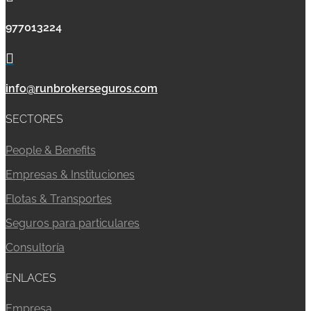
977013224

info@runbrokerseguros.com
SECTORES
People & Benefits
Empresas & Instituciones
Flotas & Transportes
Seguros para particulares
Consultoría
ENLACES
Empresa