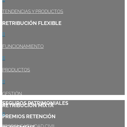
TENDENCIAS Y PRODUCTOS
RETRIBUCIÓN FLEXIBLE

FUNCIONAMIENTO

PRODUCTOS

GESTIÓN
SEGUROS PATRIMONIALES
RETRIBUCIÓN MIXTA

PREMIOS RETENCIÓN
RESPONSABILIDAD CIVIL